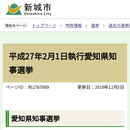
こ
の
ペ
トップページ
市政情報
選挙
過去の選挙
現在のページ
ー
ジ
の
先
平成27年2月1日執行愛知県知
頭
で
事選挙
す
ページID：952767069
更新日：2019年12月5日
愛知県知事選挙