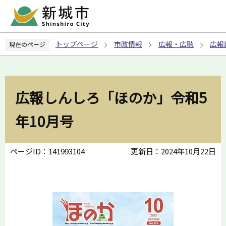
こ
の
ペ
トップページ
市政情報
広報・広聴
広報
現在のページ
ー
ジ
の
先
広報しんしろ「ほのか」令和5
頭
で
年10月号
す
ページID：141993104
更新日：2024年10月22日