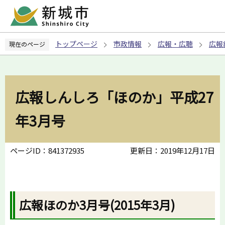
こ
の
ペ
トップページ
市政情報
広報・広聴
広報
現在のページ
ー
ジ
の
先
広報しんしろ「ほのか」平成27
頭
で
年3月号
す
ページID：841372935
更新日：2019年12月17日
広報ほのか3月号(2015年3月)