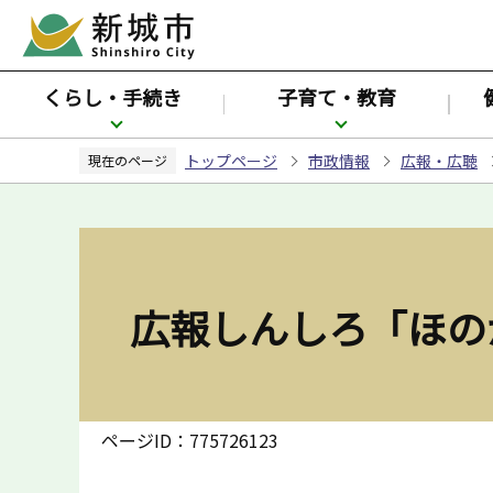
こ
の
ペ
くらし・手続き
子育て・教育
ー
ジ
トップページ
市政情報
広報・広聴
の
現在のページ
先
頭
で
す
広報しんしろ「ほの
ページID：775726123