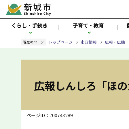
こ
の
ペ
くらし・手続き
子育て・教育
ー
ジ
トップページ
市政情報
広報・広聴
の
現在のページ
先
頭
で
す
広報しんしろ「ほのか
ページID：700743289