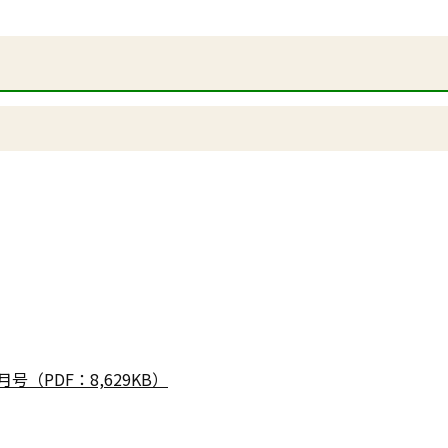
号（PDF：8,629KB）