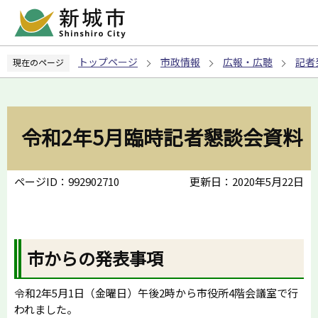
こ
の
ペ
トップページ
市政情報
広報・広聴
記者
現在のページ
ー
ジ
の
先
令和2年5月臨時記者懇談会資料
頭
で
す
ページID：992902710
更新日：2020年5月22日
市からの発表事項
令和2年5月1日（金曜日）午後2時から市役所4階会議室で行
われました。