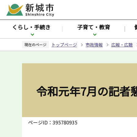
こ
の
ペ
くらし・手続き
子育て・教育
ー
ジ
トップページ
市政情報
広報・広聴
の
現在のページ
先
頭
で
す
令和元年7月の記者
ページID：395780935