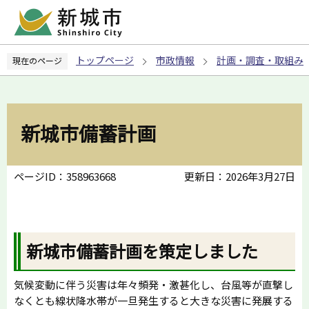
こ
の
ペ
トップページ
市政情報
計画・調査・取組み
現在のページ
ー
ジ
の
先
新城市備蓄計画
頭
で
す
ページID：358963668
更新日：2026年3月27日
新城市備蓄計画を策定しました
気候変動に伴う災害は年々頻発・激甚化し、台風等が直撃し
なくとも線状降水帯が一旦発生すると大きな災害に発展する