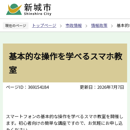
こ
の
ペ
トップページ
市政情報
情報政策
基本的
現在のページ
ー
ジ
の
先
基本的な操作を学べるスマホ教
頭
で
室
す
ページID：369154184
更新日：2026年7月7日
スマートフォンの基本的な操作を学べるスマホ教室を開催し
ます。初心者向けの簡単な講座ですので、お気軽にお申し込
みください。