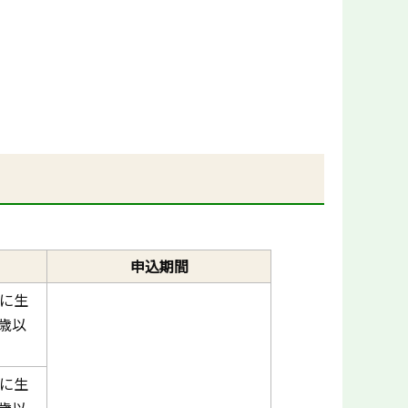
申込期間
降に生
歳以
降に生