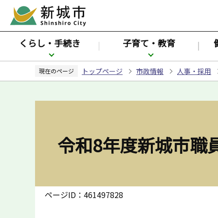
こ
の
ペ
くらし・手続き
子育て・教育
ー
ジ
トップページ
市政情報
人事・採用
の
現在のページ
先
頭
で
す
令和8年度新城市職
ページID：461497828