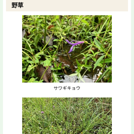
野草
サワギキョウ