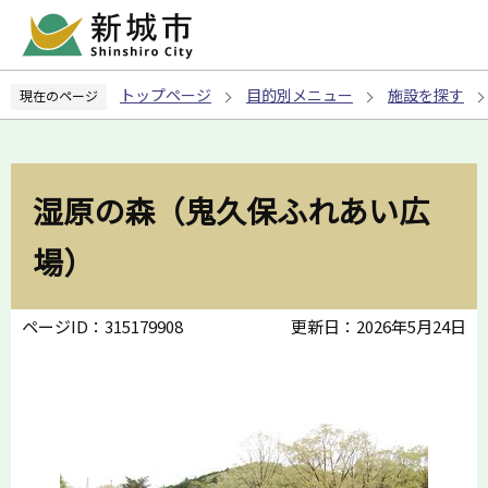
こ
の
ペ
トップページ
目的別メニュー
施設を探す
現在のページ
ー
ジ
の
先
湿原の森（鬼久保ふれあい広
頭
で
場）
す
ページID：315179908
更新日：2026年5月24日