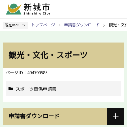
こ
の
ペ
トップページ
申請書ダウンロード
観光・文
現在のページ
ー
ジ
の
先
観光・文化・スポーツ
頭
で
す
ページID：494799585
スポーツ関係申請書
申請書ダウンロード