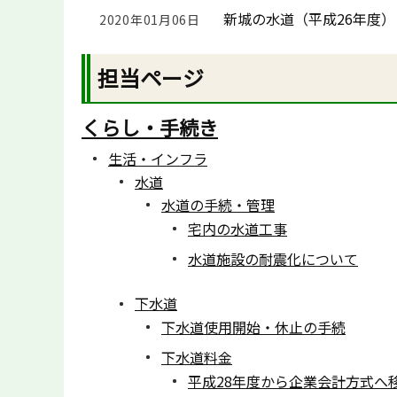
新城の水道（平成26年度）
2020年01月06日
担当ページ
くらし・手続き
生活・インフラ
水道
水道の手続・管理
宅内の水道工事
水道施設の耐震化について
下水道
下水道使用開始・休止の手続
下水道料金
平成28年度から企業会計方式へ