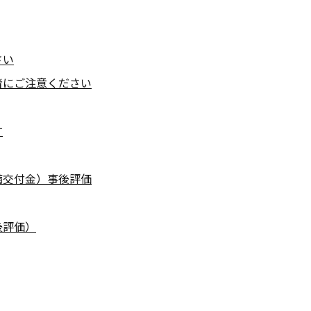
さい
者にご注意ください
す
備交付金）事後評価
後評価）