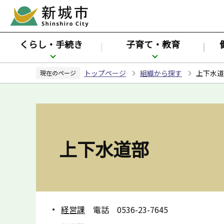
こ
の
ペ
くらし・手続き
子育て・教育
ー
ジ
トップページ
組織から探す
上下水道
の
現在のページ
先
頭
で
す
上下水道部
経営課
電話 0536-23-7645