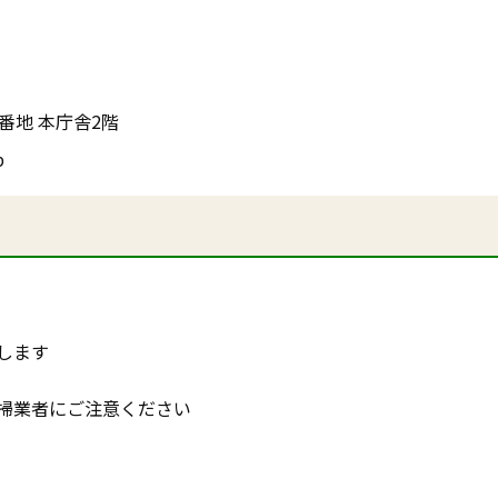
5番地 本庁舎2階
p
します
掃業者にご注意ください