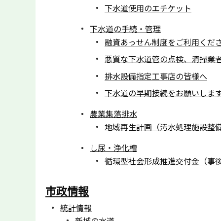
下水道使用のエチケット
下水道の手続・管理
融資あっせん制度をご利用くだ
悪質な下水道管の点検、清掃業
排水設備指定工事店の皆様へ
下水道の早期接続をお願いしま
農業集落排水
地域再生計画（汚水処理施設整
し尿・浄化槽
循環型社会形成推進交付金（事
市政情報
統計情報
新城の水道