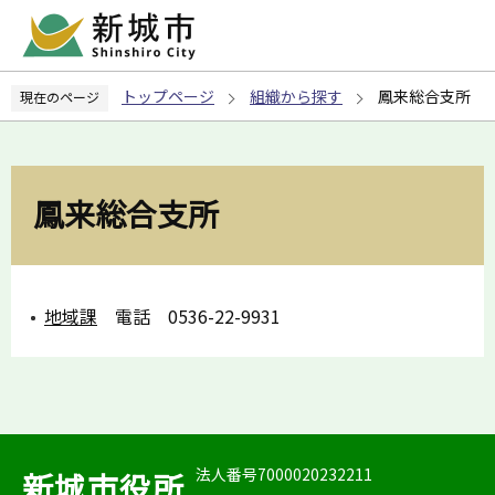
こ
の
ペ
トップページ
組織から探す
鳳来総合支所
現在のページ
ー
ジ
の
先
鳳来総合支所
頭
で
す
地域課
電話 0536-22-9931
法人番号7000020232211
新城市役所