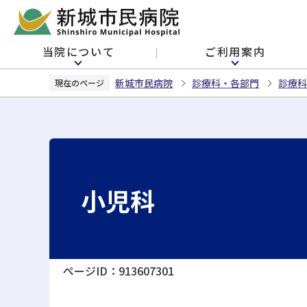
こ
の
ペ
当院について
ご利用案内
ー
ジ
新城市民病院
診療科・各部門
診療科
現在のページ
の
先
頭
で
す
小児科
ページID：913607301