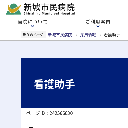
こ
の
ペ
当院について
ご利用案内
ー
ジ
新城市民病院
採用情報
看護助手
現在のページ
の
先
頭
で
す
看護助手
ページID：242566030