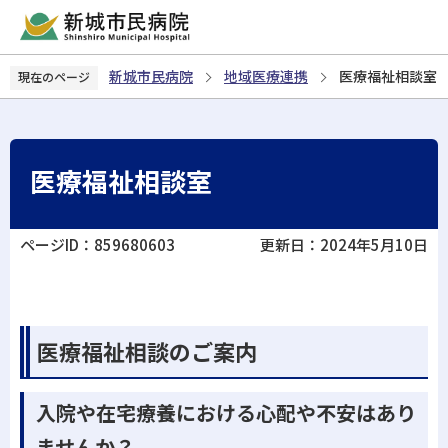
こ
の
ペ
新城市民病院
地域医療連携
医療福祉相談室
現在のページ
ー
ジ
の
先
医療福祉相談室
頭
で
す
ページID：859680603
更新日：2024年5月10日
医療福祉相談のご案内
入院や在宅療養における心配や不安はあり
ませんか？