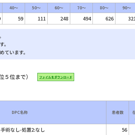
40～
50～
60～
70～
80～
90～
9
59
111
248
494
626
32
。
す。
占めています。
位５位まで）
ファイルをダウンロード
DPC名称
患者数
手術なし-処置2:なし
56