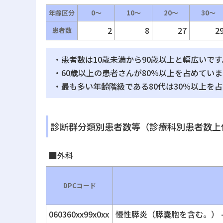
年齢区分
0～
10～
20～
30～
2
8
27
2
患者数
・患者数は10歳未満から90歳以上と幅広いです
・60歳以上の患者さんが80％以上を占めていま
・最も多い年齢階級である80代は30％以上を
診断群分類別患者数等（診療科別患者数上
外科
DPCコード
060360xx99x0xx
慢性膵炎（膵嚢胞を含む。） -