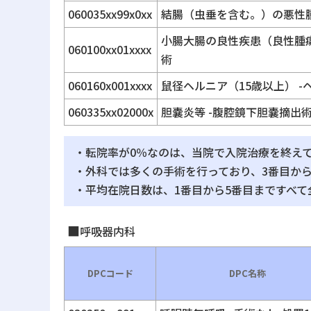
060035xx99x0xx
結腸（虫垂を含む。）の悪性腫瘍
小腸大腸の良性疾患（良性腫瘍
060100xx01xxxx
術
060160x001xxxx
鼠径ヘルニア（15歳以上） 
060335xx02000x
胆嚢炎等 -腹腔鏡下胆嚢摘出術等
・転院率が0％なのは、当院で入院治療を終え
・外科では多くの手術を行っており、3番目か
・平均在院日数は、1番目から5番目まですべて
呼吸器内科
DPCコード
DPC名称