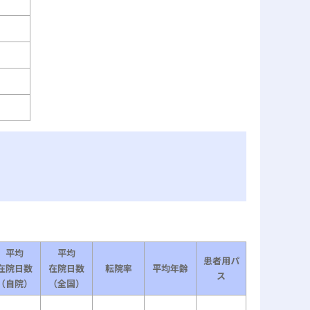
平均
平均
患者用パ
在院日数
在院日数
転院率
平均年齢
ス
（自院）
（全国）