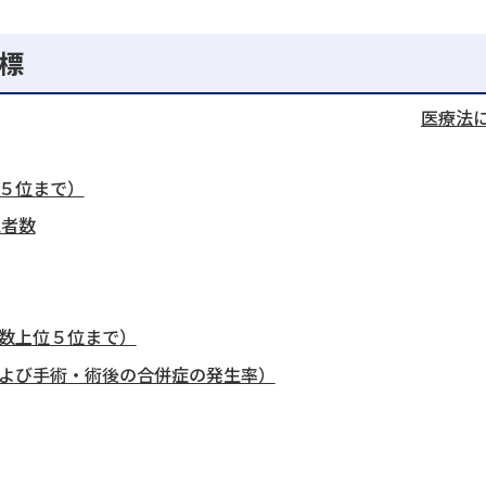
指標
医療法
５位まで）
患者数
数上位５位まで）
よび手術・術後の合併症の発生率）