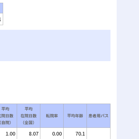
1
平均
平均
在院日数
在院日数
転院率
平均年齢
患者用パス
（自院）
（全国）
1.00
8.07
0.00
70.1