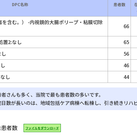
DPC名称
患者数
を含む。） -内視鏡的大腸ポリープ・粘膜切除
66
処置2:なし
65
なし
56
なし
46
術なし
44
患者さんも多く、当院で最も患者数の多いです。
院日数が長いのは、地域包括ケア病棟へ転棟し、引き続きリハ
発患者数
ファイルをダウンロード