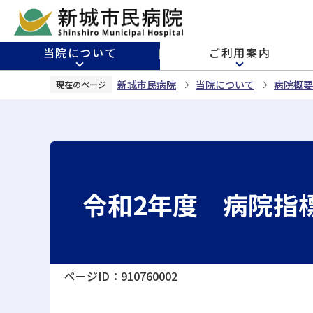
こ
の
ペ
当院について
ご利用案内
ー
ジ
新城市民病院
当院について
病院概要
現在のページ
の
先
頭
で
す
令和2年度 病院指
ページID：910760002