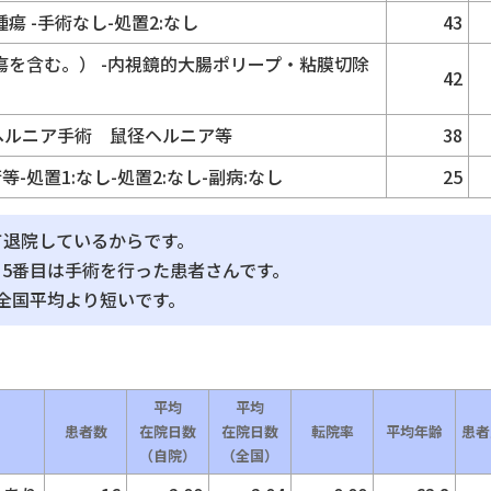
 -手術なし-処置2:なし
43
を含む。） -内視鏡的大腸ポリープ・粘膜切除
42
-ヘルニア手術 鼠径ヘルニア等
38
-処置1:なし-処置2:なし-副病:なし
25
て退院しているからです。
ら5番目は手術を行った患者さんです。
全国平均より短いです。
平均
平均
患者数
在院日数
在院日数
転院率
平均年齢
患者
（自院）
（全国）