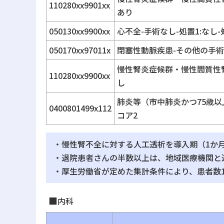
110280xx9901xx
あり
050130xx9900xx
心不全-手術なし-処置1:なし-
050170xx97011x
閉塞性動脈疾患-その他の手術あ
慢性腎炎症候群・慢性間質性腎炎
110280xx9900xx
し
肺炎等（市中肺炎かつ75歳以上）
0400801499x112
コア2
・慢性腎不全に対する人工透析を導入期（1か
・退院患者さんの半数以上は、地域医療機関と
・厚生労働省が定めた集計条件により、患者数
内科