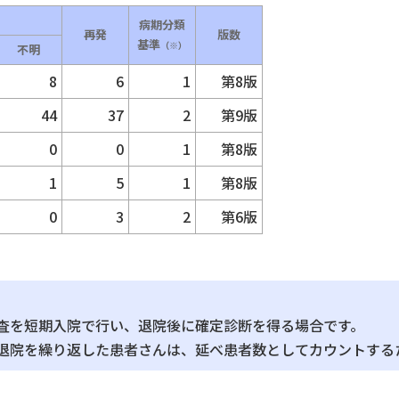
病期分類
再発
版数
基準
（※）
不明
8
6
1
第8版
44
37
2
第9版
0
0
1
第8版
1
5
1
第8版
0
3
2
第6版
査を短期入院で行い、退院後に確定診断を得る場合です。
退院を繰り返した患者さんは、延べ患者数としてカウントする