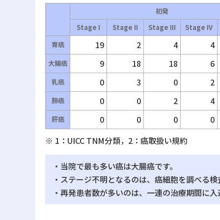
初発
Stage I
Stage II
Stage III
Stage IV
19
2
4
4
胃癌
9
18
18
6
大腸癌
0
3
0
2
乳癌
0
0
2
4
肺癌
0
0
0
0
肝癌
※ 1：UICC TNM分類，2：癌取扱い規約
・当院で最も多い癌は大腸癌です。
・ステージ不明となるのは、癌細胞を調べる検
・再発患者数が多いのは、一連の治療期間に入