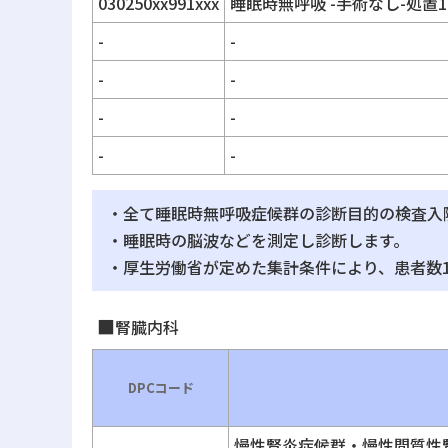
030250xx991xxx
睡眠時無呼吸 -手術なし-処置1
-
-
-
-
-
-
-
-
・全て睡眠時無呼吸症候群の診断目的の検査入
・睡眠時の脳波などを測定し診断します。
・厚生労働省が定めた集計条件により、患者数
腎臓内科
DPCコード
慢性腎炎症候群・慢性間質性腎炎