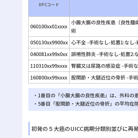
DPCコード
小腸大腸の良性疾患（良性腫瘍
060100xx01xxxx
術
050130xx9900xx
心不全 -手術なし-処置1:なし-
040081xx99x0xx
誤嚥性肺炎 -手術なし-処置2:
110310xx99xxxx
腎臓又は尿路の感染症 -手術
160800xx99xxxx
股関節・大腿近位の骨折 -手
・1番目の「小腸大腸の良性疾患」は、外科の
・5番目「股関節・大腿近位の骨折」の平均在
初発の５大癌のUICC病期分類別並びに再