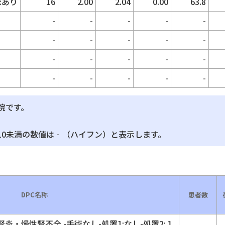
:あり
16
2.00
2.04
0.00
63.8
-
-
-
-
-
-
-
-
-
-
-
-
-
-
-
-
-
-
-
-
院です。
10未満の数値は‐（ハイフン）と表示します。
DPC名称
患者数
・慢性腎不全 -手術なし-処置1:なし-処置2:１