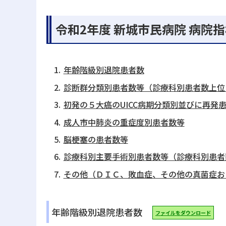
令和2年度 新城市民病院 病院
年齢階級別退院患者数
診断群分類別患者数等（診療科別患者数上位
初発の５大癌のUICC病期分類別並びに再発
成人市中肺炎の重症度別患者数等
脳梗塞の患者数等
診療科別主要手術別患者数等（診療科別患者
その他（ＤＩＣ、敗血症、その他の真菌症お
年齢階級別退院患者数
ファイルをダウンロード