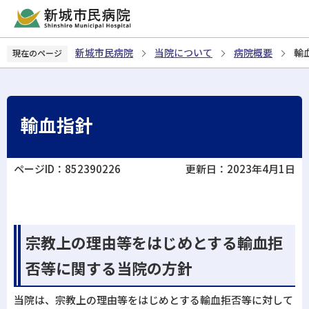
こ
の
ペ
新城市民病院
当院について
病院概要
輸
現在のページ
ー
ジ
の
先
輸血指針
頭
で
す
ページID：852390226
更新日：2023年4月1日
宗教上の理由等をはじめとする輸血拒
否等に関する当院の方針
当院は、宗教上の理由等をはじめとする輸血拒否等に対して