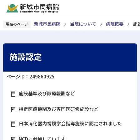
こ
の
ペ
新城市民病院
当院について
病院概要
施
現在のページ
ー
ジ
の
先
施設認定
頭
で
す
ページID：249860925
施設基準及び診療報酬など
指定医療機関及び専門医研修施設など
日本消化器内視鏡学会指導施設に認定されました
NCDに参加しています