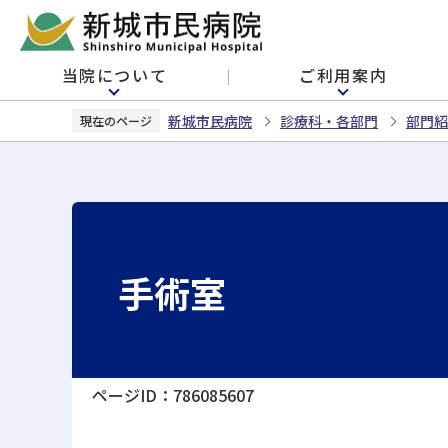
こ
の
ペ
当院について
ご利用案内
ー
ジ
新城市民病院
診療科・各部門
部門紹
現在のページ
の
先
頭
で
す
手術室
ページID：786085607