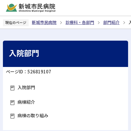
こ
の
ペ
新城市民病院
診療科・各部門
部門紹介
現在のページ
ー
ジ
の
先
入院部門
頭
で
す
ページID：526819107
入院部門
病棟紹介
病棟の取り組み