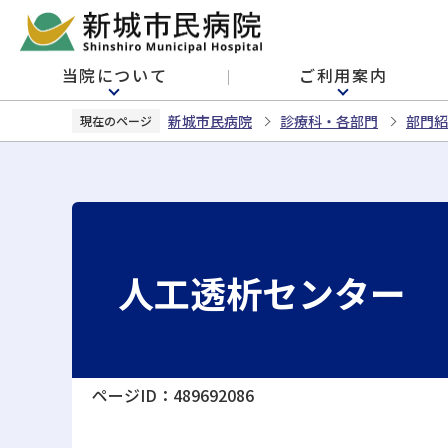
こ
の
ペ
当院について
ご利用案内
ー
ジ
新城市民病院
診療科・各部門
部門紹
現在のページ
の
先
頭
で
す
人工透析センター
ページID：489692086