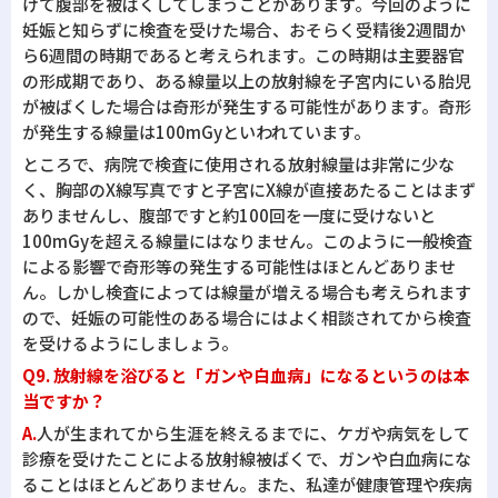
けて腹部を被ばくしてしまうことがあります。今回のように
妊娠と知らずに検査を受けた場合、おそらく受精後2週間か
ら6週間の時期であると考えられます。この時期は主要器官
の形成期であり、ある線量以上の放射線を子宮内にいる胎児
が被ばくした場合は奇形が発生する可能性があります。奇形
が発生する線量は100mGyといわれています。
ところで、病院で検査に使用される放射線量は非常に少な
く、胸部のX線写真ですと子宮にX線が直接あたることはまず
ありませんし、腹部ですと約100回を一度に受けないと
100mGyを超える線量にはなりません。このように一般検査
による影響で奇形等の発生する可能性はほとんどありませ
ん。しかし検査によっては線量が増える場合も考えられます
ので、妊娠の可能性のある場合にはよく相談されてから検査
を受けるようにしましょう。
Q9. 放射線を浴びると「ガンや白血病」になるというのは本
当ですか？
A.
人が生まれてから生涯を終えるまでに、ケガや病気をして
診療を受けたことによる放射線被ばくで、ガンや白血病にな
ることはほとんどありません。また、私達が健康管理や疾病