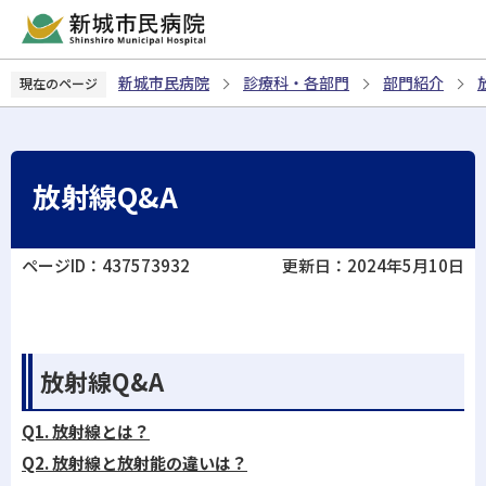
こ
の
ペ
新城市民病院
診療科・各部門
部門紹介
現在のページ
ー
ジ
の
先
放射線Q&A
頭
で
す
ページID：437573932
更新日：2024年5月10日
放射線Q&A
Q1.
放射線とは？
Q2.
放射線と放射能の違いは？