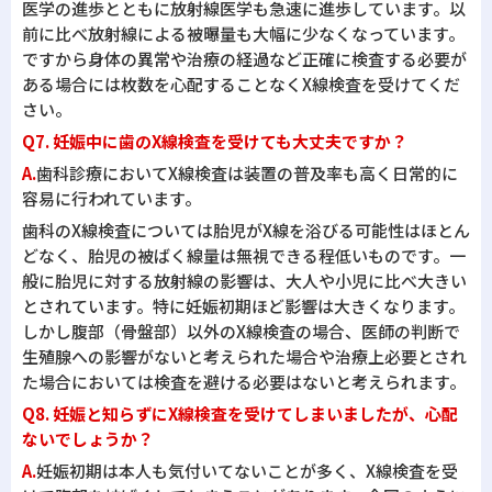
医学の進歩とともに放射線医学も急速に進歩しています。以
前に比べ放射線による被曝量も大幅に少なくなっています。
ですから身体の異常や治療の経過など正確に検査する必要が
ある場合には枚数を心配することなくX線検査を受けてくだ
さい。
Q7. 妊娠中に歯のX線検査を受けても大丈夫ですか？
A.
歯科診療においてX線検査は装置の普及率も高く日常的に
容易に行われています。
歯科のX線検査については胎児がX線を浴びる可能性はほとん
どなく、胎児の被ばく線量は無視できる程低いものです。一
般に胎児に対する放射線の影響は、大人や小児に比べ大きい
とされています。特に妊娠初期ほど影響は大きくなります。
しかし腹部（骨盤部）以外のX線検査の場合、医師の判断で
生殖腺への影響がないと考えられた場合や治療上必要とされ
た場合においては検査を避ける必要はないと考えられます。
Q8. 妊娠と知らずにX線検査を受けてしまいましたが、心配
ないでしょうか？
A.
妊娠初期は本人も気付いてないことが多く、X線検査を受