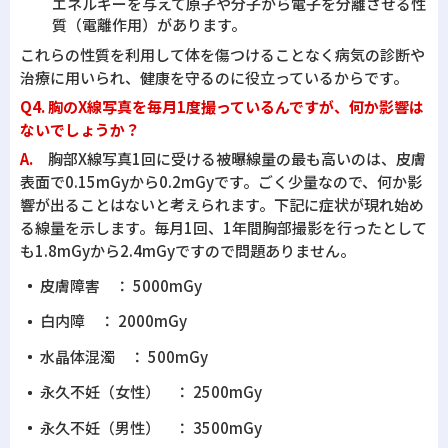
エネルギーを与えて原子や分子から電子を分離させる性
質（電離作用）があります。
これらの性質を利用して体を傷つけることなく病気の診断や
治療に用いられ、健康を守るのに役立っているからです。
Q4. 胸のX線写真を毎月1度撮っているんですが、何か影響は
ないでしょうか？
A.
胸部X線写真1回に受ける被曝線量の最も高いのは、皮膚
表面で0.15mGyから0.2mGyです。ごく少量なので、何か影
響が出ることはないと考えられます。下記に症状が現れ始め
る線量を示します。毎月1回、1年間胸部撮影を行ったとして
も1.8mGyから2.4mGyですので問題ありません。
皮膚障害 ： 5000mGy
白内障 ： 2000mGy
水晶体混濁 ： 500mGy
永久不妊（女性） ： 2500mGy
永久不妊（男性） ： 3500mGy