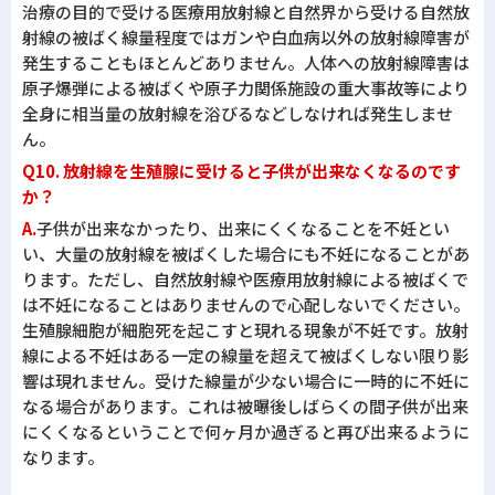
治療の目的で受ける医療用放射線と自然界から受ける自然放
射線の被ばく線量程度ではガンや白血病以外の放射線障害が
発生することもほとんどありません。人体への放射線障害は
原子爆弾による被ばくや原子力関係施設の重大事故等により
全身に相当量の放射線を浴びるなどしなければ発生しませ
ん。
Q10. 放射線を生殖腺に受けると子供が出来なくなるのです
か？
A.
子供が出来なかったり、出来にくくなることを不妊とい
い、大量の放射線を被ばくした場合にも不妊になることがあ
ります。ただし、自然放射線や医療用放射線による被ばくで
は不妊になることはありませんので心配しないでください。
生殖腺細胞が細胞死を起こすと現れる現象が不妊です。放射
線による不妊はある一定の線量を超えて被ばくしない限り影
響は現れません。受けた線量が少ない場合に一時的に不妊に
なる場合があります。これは被曝後しばらくの間子供が出来
にくくなるということで何ヶ月か過ぎると再び出来るように
なります。