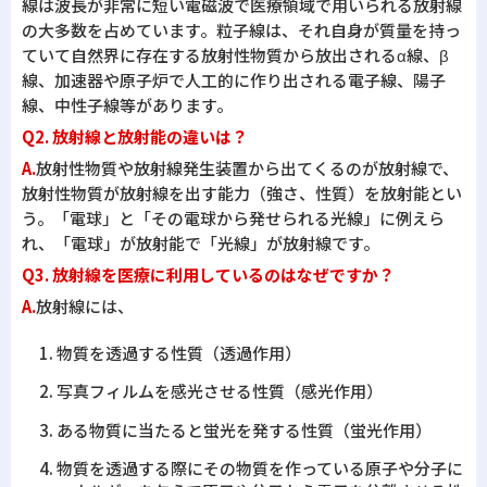
線は波長が非常に短い電磁波で医療領域で用いられる放射線
の大多数を占めています。粒子線は、それ自身が質量を持っ
ていて自然界に存在する放射性物質から放出されるα線、β
線、加速器や原子炉で人工的に作り出される電子線、陽子
線、中性子線等があります。
Q2. 放射線と放射能の違いは？
A.
放射性物質や放射線発生装置から出てくるのが放射線で、
放射性物質が放射線を出す能力（強さ、性質）を放射能とい
う。「電球」と「その電球から発せられる光線」に例えら
れ、「電球」が放射能で「光線」が放射線です。
Q3. 放射線を医療に利用しているのはなぜですか？
A.
放射線には、
物質を透過する性質（透過作用）
写真フィルムを感光させる性質（感光作用）
ある物質に当たると蛍光を発する性質（蛍光作用）
物質を透過する際にその物質を作っている原子や分子に