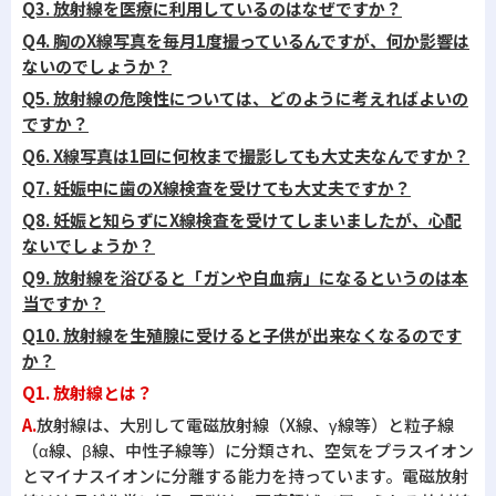
Q3.
放射線を医療に利用しているのはなぜですか？
Q4.
胸の
X
線写真を毎月1度撮っているんですが、何か影響は
ないのでしょうか？
Q5.
放射線の危険性については、どのように考えればよいの
ですか？
Q6. X線写真は1回に何枚まで撮影しても大丈夫なんですか？
Q7.
妊娠中に歯の
X
線検査を受けても大丈夫ですか？
Q8.
妊娠と知らずに
X
線検査を受けてしまいましたが、心配
ないでしょうか？
Q9.
放射線を浴びると「ガンや白血病」になるというのは本
当ですか？
Q10. 放射線を生殖腺に受けると子供が出来なくなるのです
か？
Q1. 放射線とは？
A.
放射線は、大別して電磁放射線（X線、γ線等）と粒子線
（α線、β線、中性子線等）に分類され、空気をプラスイオン
とマイナスイオンに分離する能力を持っています。電磁放射