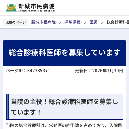
こ
の
ペ
新城市民病院
採用情報
医師
総合診療科
現在のページ
ー
ジ
の
先
総合診療科医師を募集しています
頭
で
す
ページID：342335371
更新日：2026年3月30日
当院の主役！総合診療科医師を募集し
ています！
当院の総合診療科は、常勤医の約半数を占めており、入院患