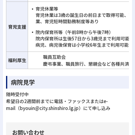
育児休業等
育児休業は3歳の誕生日の前日まで取得可能、育
業、育児短時間勤務制度等あり
育児支援
院内保育所等（午前8時から午後7時）
院内保育所は生後57日から3歳児まで利用可能
病児、病児後保育は小学校6年生まで利用可能
職員互助会
福利厚生
慶弔事業、職員旅行、懇親会など各種共済制
病院見学
随時受付中
希望日の2週間前までに電話・ファックスまたはe-
mail（byouin@city.shinshiro.lg.jp）にて申し込み
お問い合わせ