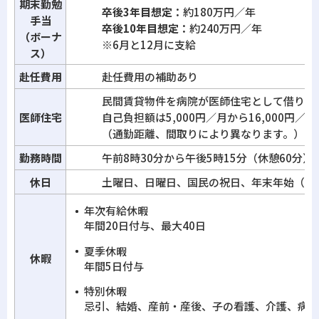
期末勤勉
卒後3年目想定：
約180万円／年
手当
卒後10年目想定：
約240万円／年
（ボーナ
※6月と12月に支給
ス）
赴任費用
赴任費用の補助あり
民間賃貸物件を病院が医師住宅として借り上
医師住宅
自己負担額は5,000円／月から16,000円／月
（通勤距離、間取りにより異なります。）
勤務時間
午前8時30分から午後5時15分（休憩60分）
休日
土曜日、日曜日、国民の祝日、年末年始（12月
年次有給休暇
年間20日付与、最大40日
夏季休暇
休暇
年間5日付与
特別休暇
忌引、結婚、産前・産後、子の看護、介護、病気