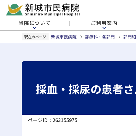
こ
の
ペ
当院について
ご利用案内
ー
ジ
新城市民病院
診療科・各部門
部門紹
現在のページ
の
先
頭
で
す
採血・採尿の患者さ
ページID：263155975