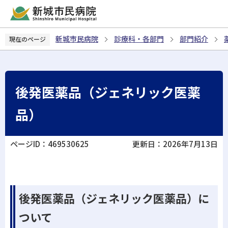
こ
の
ペ
新城市民病院
診療科・各部門
部門紹介
現在のページ
ー
ジ
の
先
後発医薬品（ジェネリック医薬
頭
で
品）
す
ページID：469530625
更新日：2026年7月13日
後発医薬品（ジェネリック医薬品）に
ついて