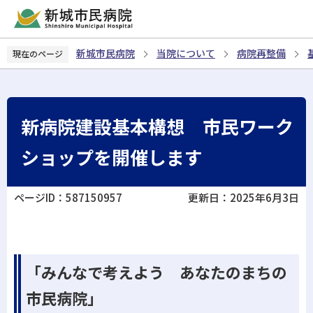
こ
の
ペ
新城市民病院
当院について
病院再整備
現在のページ
ー
ジ
の
先
新病院建設基本構想 市民ワーク
頭
で
ショップを開催します
す
ページID：587150957
更新日：2025年6月3日
「みんなで考えよう あなたのまちの
市民病院」