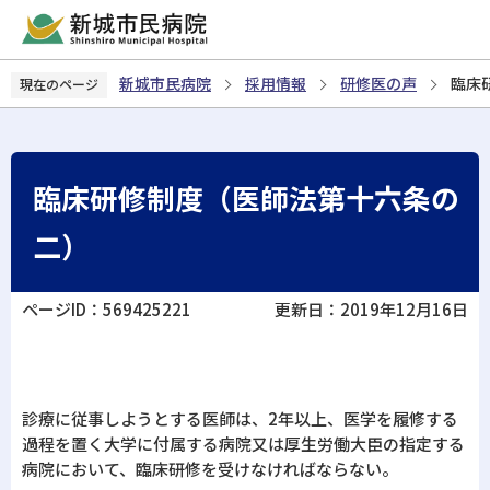
こ
の
ペ
新城市民病院
採用情報
研修医の声
臨床
現在のページ
ー
ジ
の
先
臨床研修制度（医師法第十六条の
頭
で
二）
す
ページID：569425221
更新日：2019年12月16日
診療に従事しようとする医師は、2年以上、医学を履修する
過程を置く大学に付属する病院又は厚生労働大臣の指定する
病院において、臨床研修を受けなければならない。