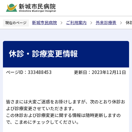
こ
の
ペ
新城市民病院
ご利用案内
外来診療表
休
現在のページ
ー
ジ
の
先
休診・診療変更情報
頭
で
す
ページID：333488453
更新日：2023年12月11日
皆さまには大変ご迷惑をお掛けしますが、次のとおり休診お
よび診療変更させていただきます。
この休診および診療変更に関する情報は随時更新しますの
で、こまめにチェックしてください。