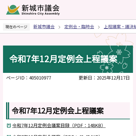
こ
の
ペ
新城市議会
定例会・臨時会
上程議案・議決
現在のページ
ー
ジ
の
先
令和7年12月定例会上程議案
頭
で
す
ページID：405010977
更新日：2025年12月17日
令和7年12月定例会上程議案
令和7年12月定例会議案目録（PDF：148KB）