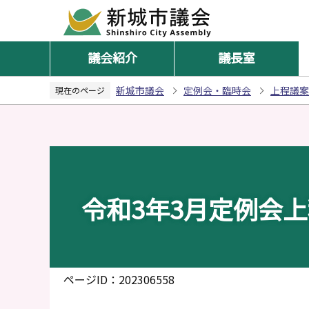
こ
の
ペ
議会紹介
議長室
ー
ジ
新城市議会
定例会・臨時会
上程議案
現在のページ
の
先
頭
で
す
令和3年3月定例会
ページID：202306558