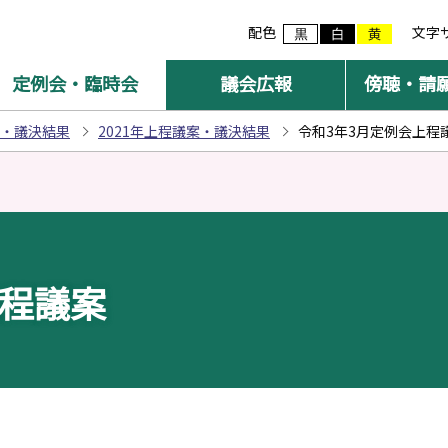
配色
文字
定例会・臨時会
議会広報
傍聴・請
・議決結果
2021年上程議案・議決結果
令和3年3月定例会上程
上程議案