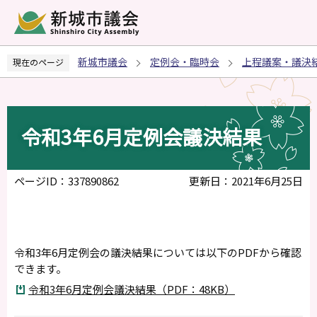
こ
の
ペ
新城市議会
定例会・臨時会
上程議案・議決
現在のページ
ー
ジ
の
先
令和3年6月定例会議決結果
頭
で
す
ページID：337890862
更新日：2021年6月25日
令和3年6月定例会の議決結果については以下のPDFから確認
できます。
令和3年6月定例会議決結果（PDF：48KB）