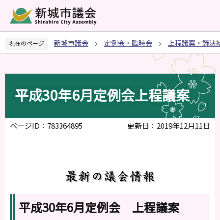
こ
の
ペ
新城市議会
定例会・臨時会
上程議案・議決
現在のページ
ー
ジ
の
先
平成30年6月定例会上程議案
頭
で
す
ページID：783364895
更新日：2019年12月11日
平成30年6月定例会 上程議案