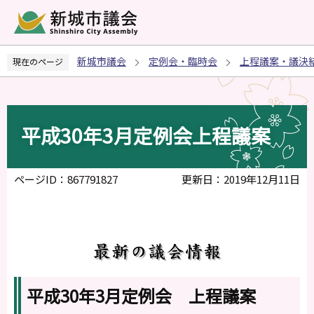
こ
の
ペ
新城市議会
定例会・臨時会
上程議案・議決
現在のページ
ー
ジ
の
先
平成30年3月定例会上程議案
頭
で
す
ページID：867791827
更新日：2019年12月11日
平成30年3月定例会 上程議案