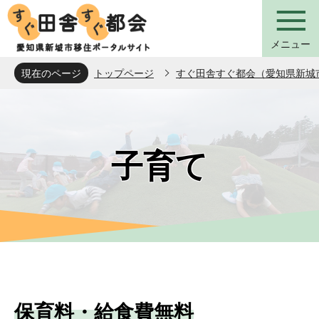
こ
の
メニュー
ペ
ー
現在のページ
トップページ
すぐ田舎すぐ都会（愛知県新城
ジ
本
の
文
先
こ
頭
子育て
こ
で
か
す
ら
保育料・給食費無料