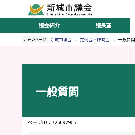
こ
の
ペ
議会紹介
議長室
ー
ジ
新城市議会
定例会・臨時会
一般質問
現在のページ
の
先
頭
で
す
一般質問
ページID：725092965