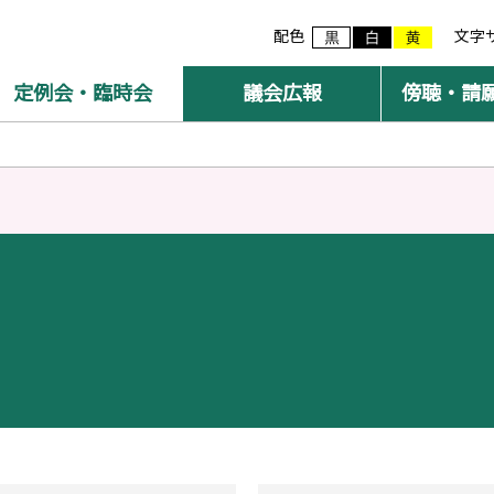
配色
文字
定例会・臨時会
議会広報
傍聴・請