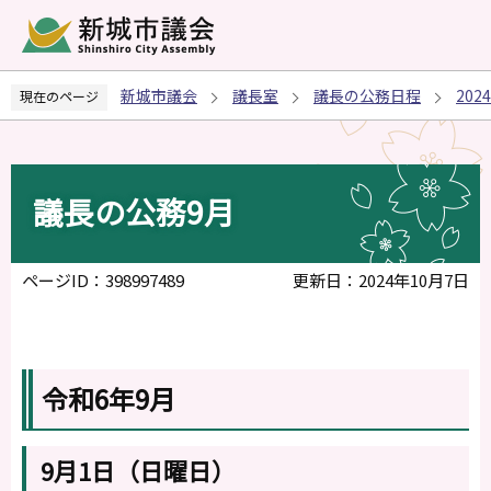
こ
の
ペ
新城市議会
議長室
議長の公務日程
20
現在のページ
ー
ジ
の
先
議長の公務9月
頭
で
す
ページID：398997489
更新日：2024年10月7日
令和6年9月
9月1日（日曜日）