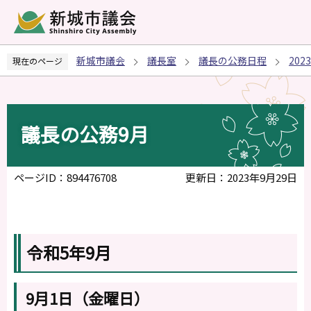
こ
の
ペ
新城市議会
議長室
議長の公務日程
20
現在のページ
ー
ジ
の
先
議長の公務9月
頭
で
す
ページID：894476708
更新日：2023年9月29日
令和5年9月
9月1日（金曜日）