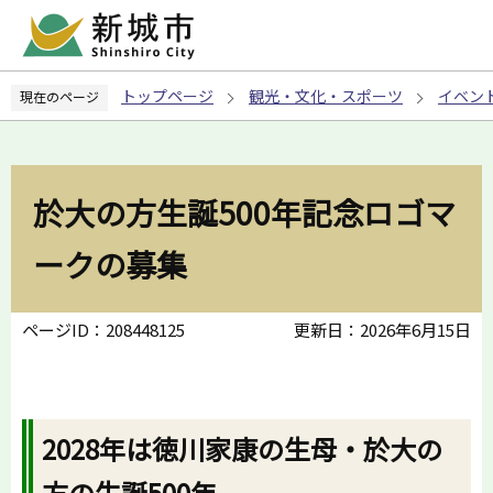
こ
の
ペ
トップページ
観光・文化・スポーツ
イベン
現在のページ
ー
ジ
の
先
於大の方生誕500年記念ロゴマ
頭
で
ークの募集
す
ページID：208448125
更新日：2026年6月15日
2028年は徳川家康の生母・於大の
方の生誕500年