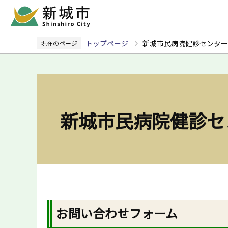
こ
の
ペ
トップページ
新城市民病院健診センター
現在のページ
ー
ジ
の
先
頭
新城市民病院健診セ
で
す
お問い合わせフォーム