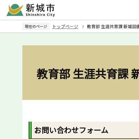
こ
の
ペ
トップページ
教育部 生涯共育課 新城
現在のページ
ー
ジ
の
先
頭
教育部 生涯共育課
で
す
お問い合わせフォーム