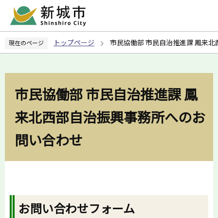
こ
の
ペ
トップページ
市民協働部 市民自治推進課 鳳来
現在のページ
ー
ジ
の
先
市民協働部 市民自治推進課 鳳
頭
で
来北西部自治振興事務所へのお
す
問い合わせ
お問い合わせフォーム